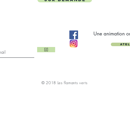
ant c'est ici
Une animation o
Ate
GO
© 2018 Les flamants verts