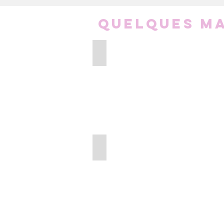
Quelques ma
Clémence & Vivien
Déodorant
naturel
Clémence
&
Vivien
MADY
Cosmétique
naturel
marseillais
mady