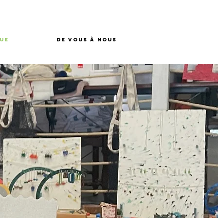
ue
De vous à nous
T