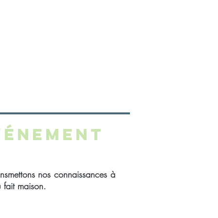
llage
is
rgeable
vénement
ansmettons nos connaissances à
u fait maison.