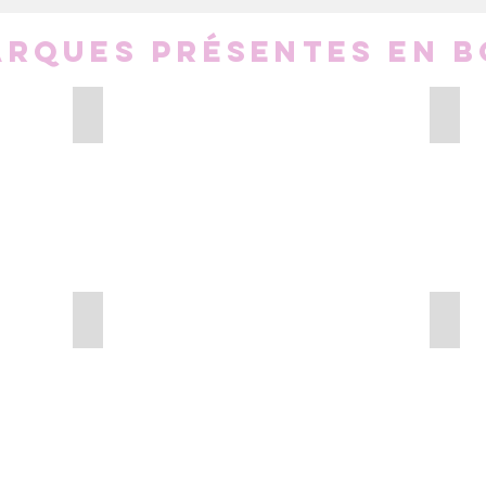
rques présentes en bo
bini
Endr
Couverts
Dentif
réutilisables
natur
endr
MELO ayurveda
Lama
Produits
produ
solides
solide
melo
natur
ayurveda
lamaz