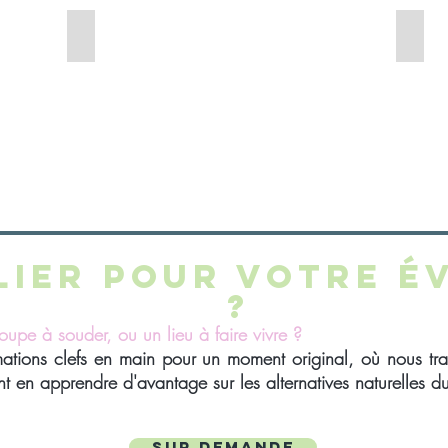
Si Si la Paillette
ZAO
paillettes
maqui
bio
frança
dégradable
recha
si
zao
si
la
paillette
lier pour votre é
?
upe à souder, ou un lieu à faire vivre ?
tions clefs en main pour un moment original, où nous tr
t en apprendre d'avantage sur les alternatives naturelles d
sur demande