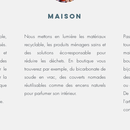
MAISON
ble,
Nous mettons en lumière les matériaux
Pas
sés.
recyclable, les produits ménagers sains et
tou
 et
des solutions éco-responsable pour
mai
 des
réduire les déchets. En boutique vous
bou
r le
trouverez par exemple, du bicarbonate de
bij
r la
soude en vrac, des couverts nomades
des
ique
réutilisables comme des encens naturels
ou 
pour parfumer son intérieur.
De 
e.
l'
con