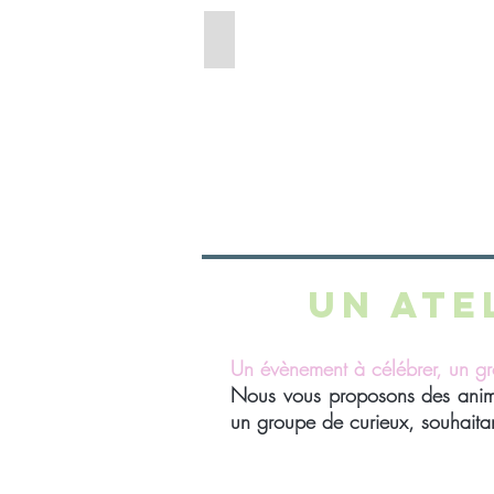
Sapernelle
savon
saponifié
à
froid
en
provence
sapernelle
un ate
Un évènement à célébrer, un gro
Nous vous proposons des anima
un groupe de curieux, souhaitan